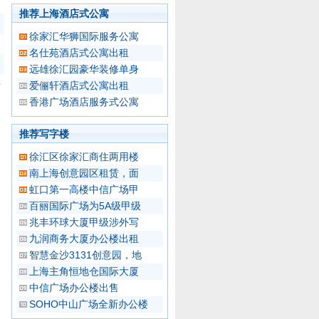
推荐上海酒店式公寓
徐家汇华狮国际服务公寓
名仕苑酒店式公寓出租
远雄徐汇园豪华装修单身
爱俪轩酒店式公寓出租
香港广场酒店服务式公寓
推荐写字楼
徐汇区徐家汇商住两用楼
南上海创意园区租赁，面
虹口第一高楼中信广场甲
百丽国际广场为5A级甲级
兆丰环球大厦甲级涉外写
九润商务大厦办公楼出租
智慧金沙3131创意园，地
上海主角恒地仓国际大厦
中信广场办公楼出售
SOHO中山广场全新办公楼