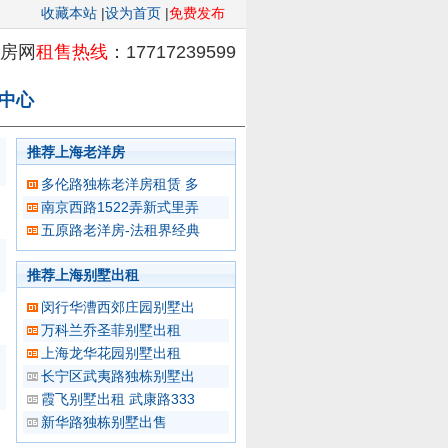
收藏本站
|
设为首页
|
免费发布
洋房网
租售热线
：17717239599
中心
推荐上海老洋房
多伦路独栋老洋房租赁 多
南京西路1522弄新式里弄
五原路老洋房-法租界经典
推荐上海别墅出租
闵行华漕西郊庄园别墅出
万科兰乔圣菲别墅出租
上海龙华花园别墅出租
长宁区武夷路独栋别墅出
霞飞别墅出租 武康路333
新华路独栋别墅出售