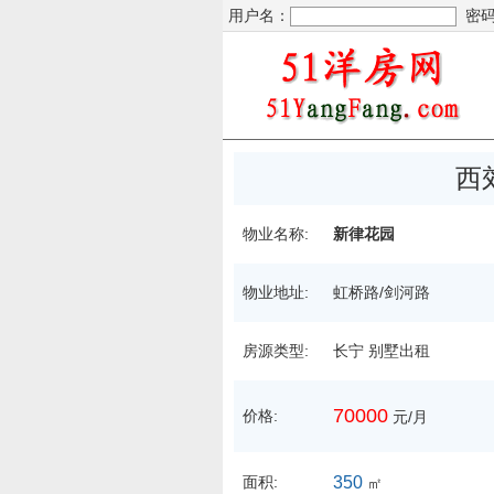
用户名：
密码
西
物业名称:
新律花园
物业地址:
虹桥路/剑河路
房源类型:
长宁 别墅出租
70000
价格:
元/月
面积:
350
㎡